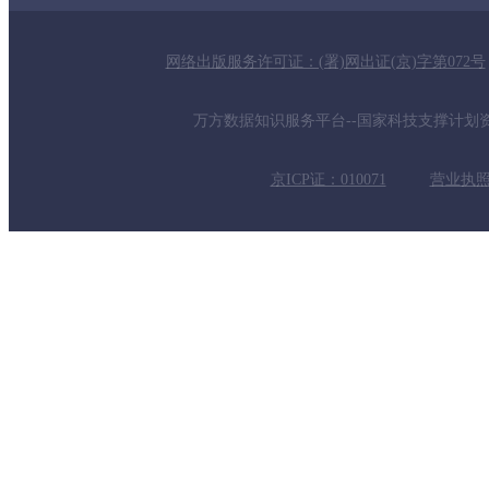
网络出版服务许可证：(署)网出证(京)字第072号
万方数据知识服务平台--国家科技支撑计划资助项
京ICP证：010071
营业执