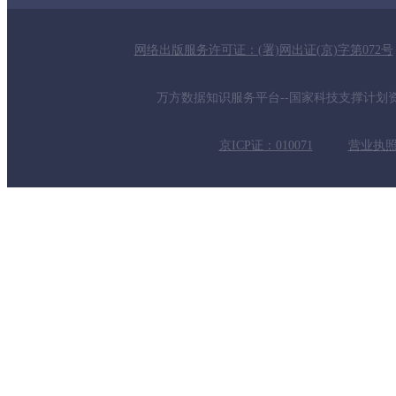
网络出版服务许可证：(署)网出证(京)字第072号
万方数据知识服务平台--国家科技支撑计划资助项
京ICP证：010071
营业执